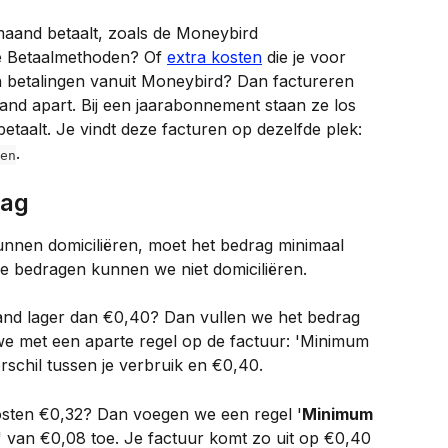
maand betaalt, zoals de Moneybird 
e Betaalmethoden? Of 
extra kosten
 die je voor 
 betalingen vanuit Moneybird? Dan factureren 
nd apart. Bij een jaarabonnement staan ze los 
betaalt. Je vindt deze facturen op dezelfde plek: 
.
en
rag
nnen domiciliëren, moet het bedrag minimaal 
ere bedragen kunnen we niet domiciliëren.
aand lager dan €0,40? Dan vullen we het bedrag 
we met een aparte regel op de factuur: 'Minimum 
erschil tussen je verbruik en €0,40.
kosten €0,32? Dan voegen we een regel '
Minimum 
' van €0,08 toe. Je factuur komt zo uit op €0,40 