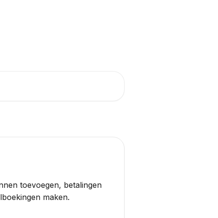
Bekijk moneybird.be
nen toevoegen, betalingen
alboekingen maken.