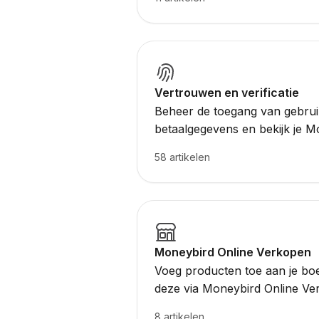
Vertrouwen en verificatie
Beheer de toegang van gebrui
betaalgegevens en bekijk je M
58 artikelen
Moneybird Online Verkopen
Voeg producten toe aan je b
deze via Moneybird Online Ve
8 artikelen