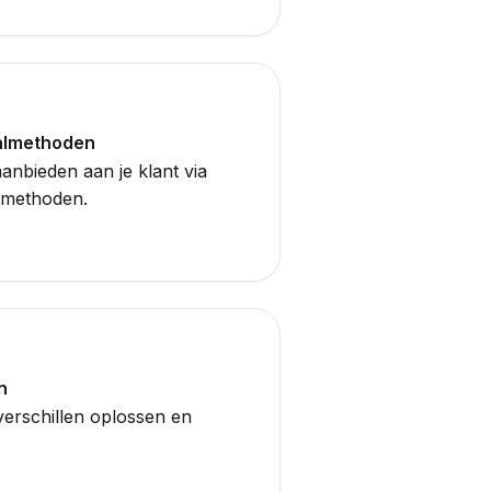
almethoden
anbieden aan je klant via
lmethoden.
n
verschillen oplossen en