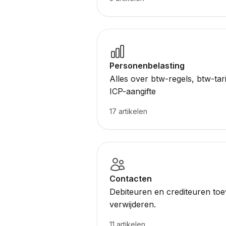
Personenbelasting
Alles over btw-regels, btw-tar
ICP-aangifte
17 artikelen
Contacten
Debiteuren en crediteuren to
verwijderen.
11 artikelen