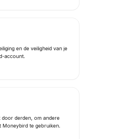
iliging en de veiligheid van je
d-account.
 door derden, om andere
Moneybird te gebruiken.