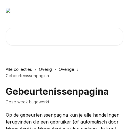
Naar de hoofdinhoud
Zoeken naar artikelen ...
Alle collecties
Overig
Overige
Gebeurtenissenpagina
Gebeurtenissenpagina
Deze week bijgewerkt
Op de gebeurtenissenpagina kun je alle handelingen 
terugvinden die een gebruiker (of automatisch door 
Moneybird) in Moneybird worden gedaan. Je kunt 