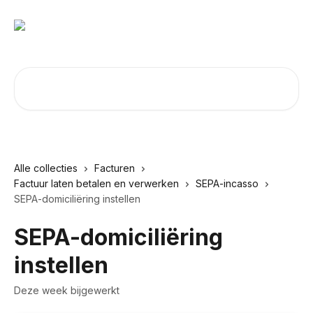
Naar de hoofdinhoud
Zoeken naar artikelen ...
Alle collecties
Facturen
Factuur laten betalen en verwerken
SEPA-incasso
SEPA-domiciliëring instellen
SEPA-domiciliëring
instellen
Deze week bijgewerkt