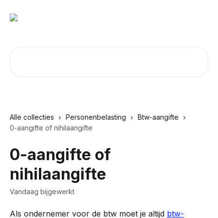
Naar de hoofdinhoud
Zoeken naar artikelen ...
Alle collecties
Personenbelasting
Btw-aangifte
0-aangifte of nihilaangifte
0-aangifte of
nihilaangifte
Vandaag bijgewerkt
Als ondernemer voor de btw moet je altijd 
btw-