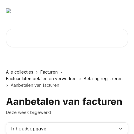
Naar de hoofdinhoud
Zoeken naar artikelen ...
Alle collecties
Facturen
Factuur laten betalen en verwerken
Betaling registreren
Aanbetalen van facturen
Aanbetalen van facturen
Deze week bijgewerkt
Inhoudsopgave