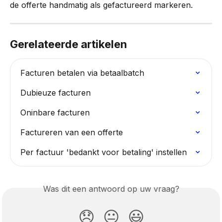
de offerte handmatig als gefactureerd markeren.
Gerelateerde artikelen
Facturen betalen via betaalbatch
Dubieuze facturen
Oninbare facturen
Factureren van een offerte
Per factuur 'bedankt voor betaling' instellen
Was dit een antwoord op uw vraag?
😞
😐
😃