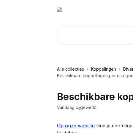
Naar de hoofdinhoud
Zoeken naar artikelen ...
Alle collecties
Koppelingen
Dive
Beschikbare koppelingen per categor
Beschikbare kop
Vandaag bijgewerkt
Op onze website
 vind je een uitg
to-date is.