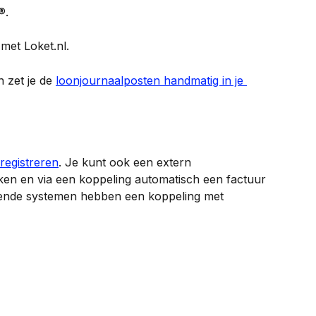
®.
met Loket.nl.
 zet je de 
loonjournaalposten handmatig in je 
registreren
. Je kunt ook een extern 
en en via een koppeling automatisch een factuur 
ende systemen hebben een koppeling met 