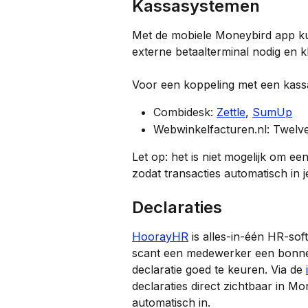
Kassasystemen
Met de mobiele Moneybird app ku
externe betaalterminal nodig en kl
Voor een koppeling met een kassa
Combidesk: 
Zettle
, 
SumUp
Webwinkelfacturen.nl: Twelve
Let op: het is niet mogelijk om e
zodat transacties automatisch in 
Declaraties
HoorayHR
 is alles-in-één HR-so
scant een medewerker een bonnetj
declaratie goed te keuren. Via de 
declaraties direct zichtbaar in M
automatisch in.