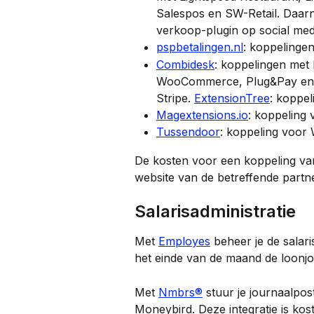
Salespos en SW-Retail. Daarn
verkoop-plugin op social med
pspbetalingen.nl
: koppelinge
Combidesk
: koppelingen met
WooCommerce, Plug&Pay en S
Stripe. 
ExtensionTree
: koppe
Magextensions.io
: koppeling
Tussendoor
: koppeling voor
De kosten voor een koppeling vari
website van de betreffende partne
Salarisadministratie
Met 
Employes
 beheer je de salari
het einde van de maand de loonjo
Met 
Nmbrs®
 stuur je journaalpo
Moneybird. Deze integratie is k