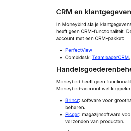
CRM en klantgegeve
In Moneybird sla je klantgegeven
heeft geen CRM-functionaliteit. 
account met een CRM-pakket:
PerfectView
Combidesk: 
TeamleaderCRM
,
Handelsgoederenbeh
Moneybird heeft geen functionali
Moneybird-account wel koppelen
Brincr
: software voor grootha
beheren.
Picqer
: magazijnsoftware voo
verzenden van producten.