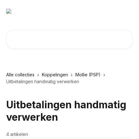
Naar de hoofdinhoud
Zoeken naar artikelen ...
Alle collecties
Koppelingen
Mollie (PSP)
Uitbetalingen handmatig verwerken
Uitbetalingen handmatig
verwerken
4 artikelen