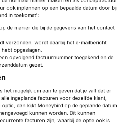
p de normale manier maken en als conceptfactuur 
tuur ook inplannen op een bepaalde datum door bij 
end in toekomst':
p de manier die bij de gegevens van het contact 
dt verzonden, wordt daarbij het e-mailbericht 
w hebt opgeslagen.
 een opvolgend factuurnummer toegekend en de 
rzenddatum gezet.
en
s het mogelijk om aan te geven dat je wilt dat er 
lle ingeplande facturen voor dezelfde klant, 
 optie, dan kijkt Moneybird op de geplande datum 
samengevoegd kunnen worden. Dit kunnen 
currente facturen zijn, waarbij de optie ook is 