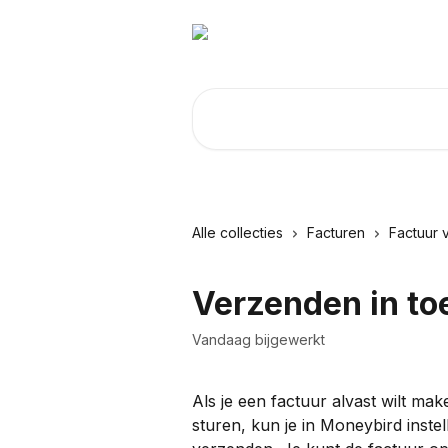
Naar de hoofdinhoud
Zoeken naar artikelen ...
Alle collecties
Facturen
Factuur
Verzenden in t
Vandaag bijgewerkt
Als je een factuur alvast wilt ma
sturen, kun je in Moneybird instel