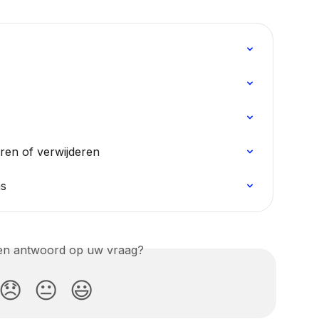
ren of verwijderen
ns
een antwoord op uw vraag?
😞
😐
😃