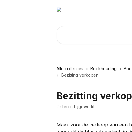
Naar de hoofdinhoud
Zoeken naar artikelen ...
Alle collecties
Boekhouding
Boe
Bezitting verkopen
Bezitting verko
Gisteren bijgewerkt
Maak voor de verkoop van een be
verwerkt de btw automatisch in d