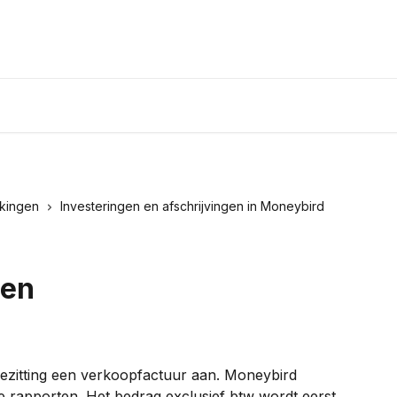
kingen
Investeringen en afschrijvingen in Moneybird
pen
zitting een verkoopfactuur aan. Moneybird 
e rapporten. Het bedrag exclusief btw wordt eerst 