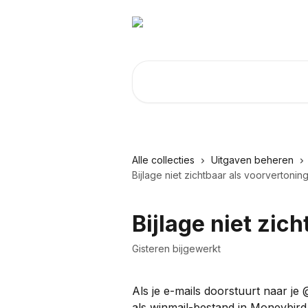
Naar de hoofdinhoud
Zoeken naar artikelen ...
Alle collecties
Uitgaven beheren
Bijlage niet zichtbaar als voorvertonin
Bijlage niet zic
Gisteren bijgewerkt
Als je e-mails doorstuurt naar j
als winmail-bestand in Moneybird 