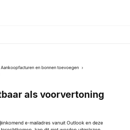
Aankoopfacturen en bonnen toevoegen
g
htbaar als voorvertoning
e @inkomend e-mailadres vanuit Outlook en deze 
terechtkomen, kan dit niet worden uitgelezen. 