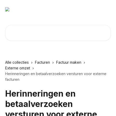
Naar de hoofdinhoud
Zoeken naar artikelen ...
Alle collecties
Facturen
Factuur maken
Externe omzet
Herinneringen en betaalverzoeken versturen voor externe
facturen
Herinneringen en
betaalverzoeken
versturen voor externe