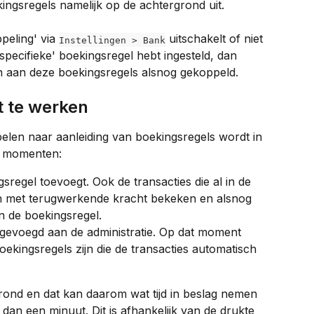
ngsregels namelijk op de achtergrond uit.
peling' via 
 uitschakelt of niet 
Instellingen > Bank
pecifieke' boekingsregel hebt ingesteld, dan 
n aan deze boekingsregels alsnog gekoppeld.
et te werken
len naar aanleiding van boekingsregels wordt in 
e momenten:
sregel toevoegt. Ook de transacties die al in de 
en met terugwerkende kracht bekeken en alsnog 
n de boekingsregel.
egevoegd aan de administratie. Op dat moment 
oekingsregels zijn die de transacties automatisch 
rond en dat kan daarom wat tijd in beslag nemen 
 dan een minuut. Dit is afhankelijk van de drukte 