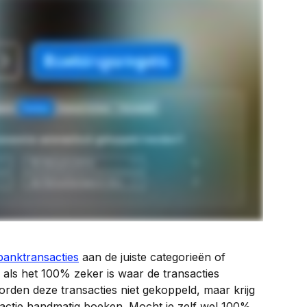
banktransacties
 aan de juiste categorieën of 
 als het 100% zeker is waar de transacties 
 worden deze transacties niet gekoppeld, maar krijg 
sactie handmatig boeken. Mocht je zelf wel 100% 