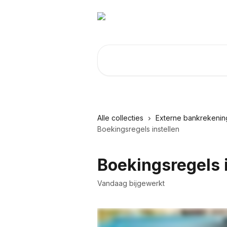
Naar de hoofdinhoud
Zoeken naar artikelen ...
Alle collecties
Externe bankrekeni
Boekingsregels instellen
Boekingsregels 
Vandaag bijgewerkt