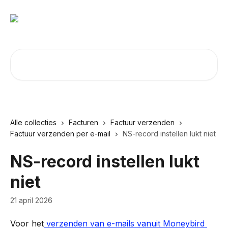
Naar de hoofdinhoud
Zoeken naar artikelen ...
Alle collecties
Facturen
Factuur verzenden
Factuur verzenden per e-mail
NS-record instellen lukt niet
NS-record instellen lukt
niet
21 april 2026
Voor het
 verzenden van e-mails vanuit Moneybird 