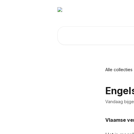
Naar de hoofdinhoud
Zoeken naar artikelen ...
Alle collecties
Engel
Vandaag bijg
Vlaamse ver