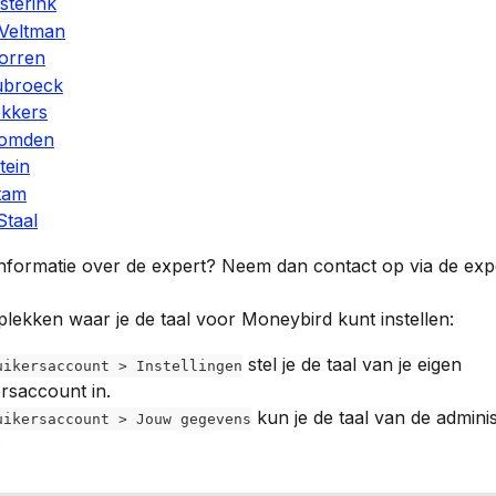
sterink
 Veltman
norren
ubroeck
ekkers
Nomden
tein
tam
taal
informatie over de expert? Neem dan contact op via de exp
 plekken waar je de taal voor Moneybird kunt instellen:
 stel je de taal van je eigen 
uikersaccount > Instellingen
rsaccount in.
 kun je de taal van de adminis
uikersaccount > Jouw gegevens
.