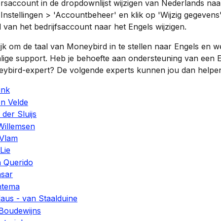
rsaccount in de dropdownlijst wijzigen van Nederlands naa
Instellingen > 'Accountbeheer' en klik op 'Wijzig gegevens'
al van het bedrijfsaccount naar het Engels wijzigen.
ijk om de taal van Moneybird in te stellen naar Engels en we
lige support. Heb je behoefte aan ondersteuning van een E
ybird-expert? De volgende experts kunnen jou dan helpe
ink
en Velde
 der Sluijs
Willemsen
 Vlam
Lie
 Querido
asar
ntema
aus - van Staalduine
 Boudewijns