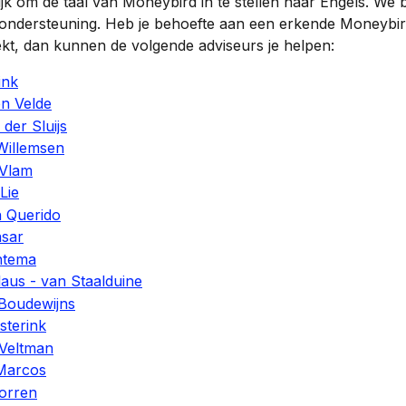
ijk om de taal van Moneybird in te stellen naar Engels. We 
 ondersteuning. Heb je behoefte aan een erkende Moneybir
kt, dan kunnen de volgende adviseurs je helpen:
ink
en Velde
 der Sluijs
Willemsen
 Vlam
Lie
 Querido
asar
ntema
aus - van Staalduine
 Boudewijns
sterink
 Veltman
Marcos
norren