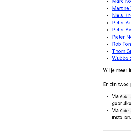
Marc Ko
Martine
Niels K
Peter A
Peter B
Pieter 
Rob Fon
Thom S
Wubbo S
Wil je meer 
Er zijn twee
Via 
Gebr
gebruike
Via 
Gebr
instellen