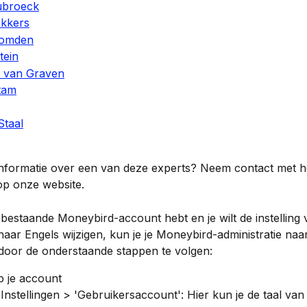
ubroeck
ekkers
Nomden
tein
a van Graven
tam
taal
informatie over een van deze experts? Neem contact met h
op onze website.
n bestaande Moneybird-account hebt en je wilt de instelling 
aar Engels wijzigen, kun je je Moneybird-administratie naa
door de onderstaande stappen te volgen:
p je account
Instellingen > 'Gebruikersaccount': Hier kun je de taal van 