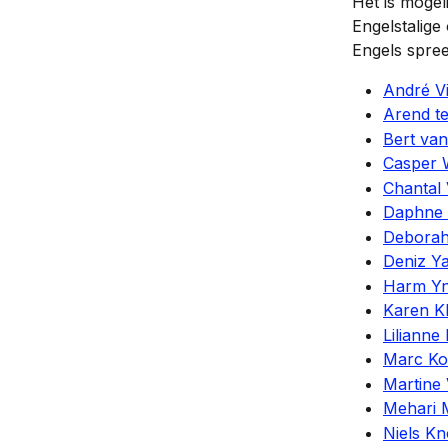
Het is mogel
Engelstalige
Engels spree
André V
Arend t
Bert van
Casper 
Chantal
Daphne 
Deborah
Deniz Y
Harm Y
Karen Kl
Lilianne
Marc Ko
Martine
Mehari 
Niels K