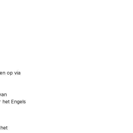
en op via 
van 
r het Engels 
het 