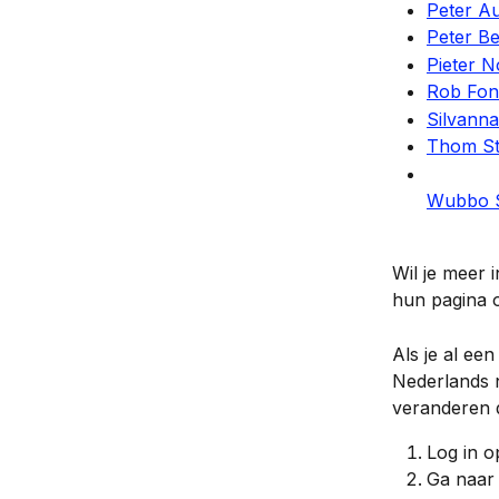
Peter A
Peter B
Pieter 
Rob Fon
Silvann
Thom S
Wubbo S
Wil je meer 
hun pagina 
Als je al ee
Nederlands n
veranderen 
Log in o
Ga naar 