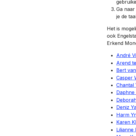
gebruike
Ga naar 
je de ta
Het is mogel
ook Engelsta
Erkend Mone
André V
Arend t
Bert van
Casper 
Chantal
Daphne 
Deborah
Deniz Y
Harm Y
Karen Kl
Lilianne