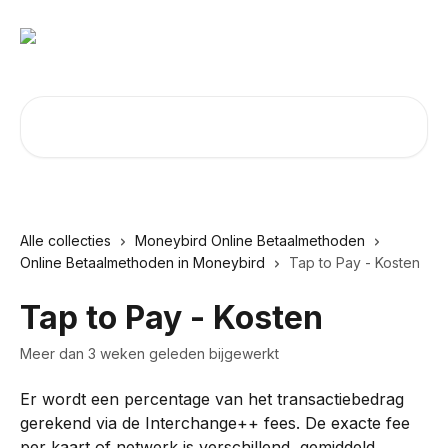
Naar de hoofdinhoud
Zoeken naar artikelen ...
Alle collecties
Moneybird Online Betaalmethoden
Online Betaalmethoden in Moneybird
Tap to Pay - Kosten
Tap to Pay - Kosten
Meer dan 3 weken geleden bijgewerkt
Er wordt een percentage van het transactiebedrag 
gerekend via de Interchange++ fees. De exacte fee 
per kaart of netwerk is verschillend, gemiddeld 