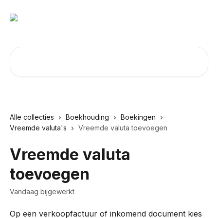
Naar de hoofdinhoud
Zoeken naar artikelen ...
Alle collecties
Boekhouding
Boekingen
Vreemde valuta's
Vreemde valuta toevoegen
Vreemde valuta
toevoegen
Vandaag bijgewerkt
Op een verkoopfactuur of inkomend document kies 