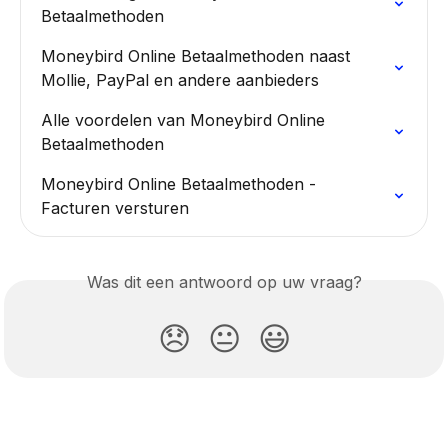
Betaalmethoden
Moneybird Online Betaalmethoden naast 
Mollie, PayPal en andere aanbieders
Alle voordelen van Moneybird Online 
Betaalmethoden
Moneybird Online Betaalmethoden - 
Facturen versturen
Was dit een antwoord op uw vraag?
😞
😐
😃