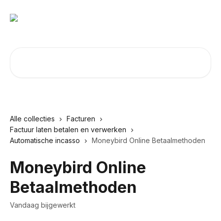
Naar de hoofdinhoud
Zoeken naar artikelen ...
Alle collecties
Facturen
Factuur laten betalen en verwerken
Automatische incasso
Moneybird Online Betaalmethoden
Moneybird Online
Betaalmethoden
Vandaag bijgewerkt