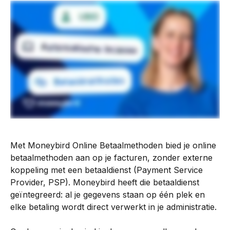
Met Moneybird Online Betaalmethoden bied je online 
betaalmethoden aan op je facturen, zonder externe 
koppeling met een betaaldienst (Payment Service 
Provider, PSP). Moneybird heeft die betaaldienst 
geïntegreerd: al je gegevens staan op één plek en 
elke betaling wordt direct verwerkt in je administratie.